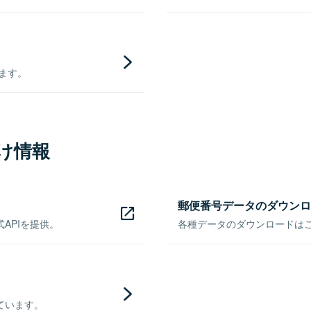
きます。
け情報
郵便番号データのダウンロ
APIを提供。
各種データのダウンロードはこち
ています。