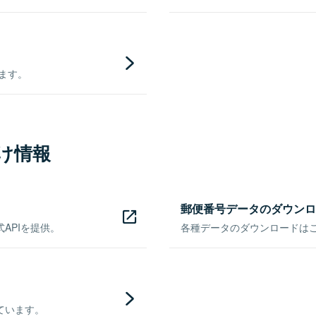
きます。
け情報
郵便番号データのダウンロ
APIを提供。
各種データのダウンロードはこち
ています。