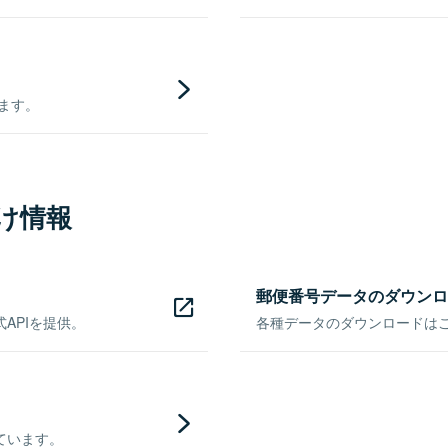
きます。
け情報
郵便番号データのダウンロ
APIを提供。
各種データのダウンロードはこち
ています。