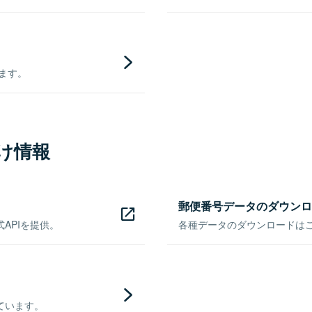
きます。
け情報
郵便番号データのダウンロ
APIを提供。
各種データのダウンロードはこち
ています。