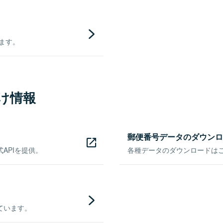
きます。
け情報
郵便番号データのダウンロ
APIを提供。
各種データのダウンロードはこち
ています。