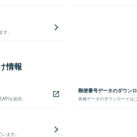
きます。
け情報
郵便番号データのダウンロ
APIを提供。
各種データのダウンロードはこち
ています。