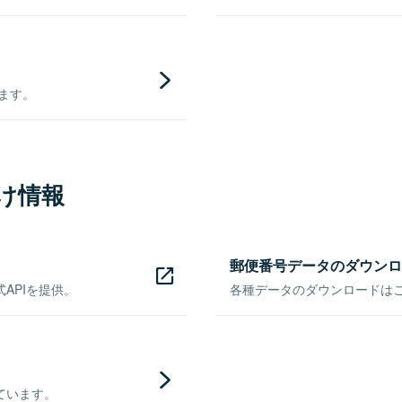
きます。
け情報
郵便番号データのダウンロ
APIを提供。
各種データのダウンロードはこち
ています。