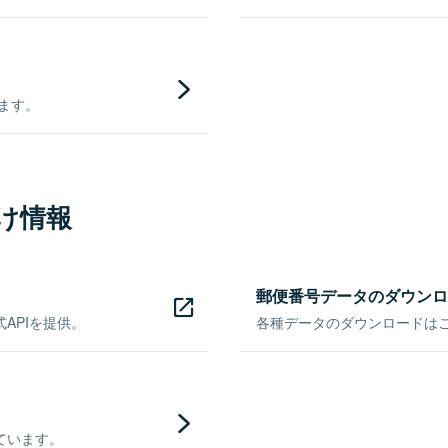
きます。
け情報
郵便番号データのダウンロ
APIを提供。
各種データのダウンロードはこち
ています。