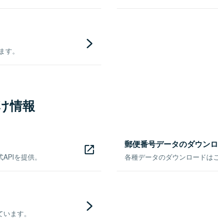
きます。
け情報
郵便番号データのダウンロ
APIを提供。
各種データのダウンロードはこち
ています。