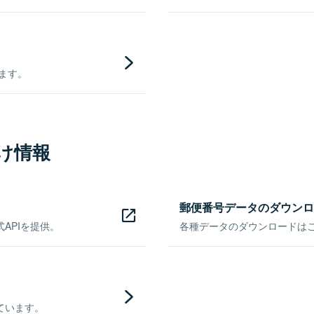
きます。
け情報
郵便番号データのダウンロ
APIを提供。
各種データのダウンロードはこち
ています。