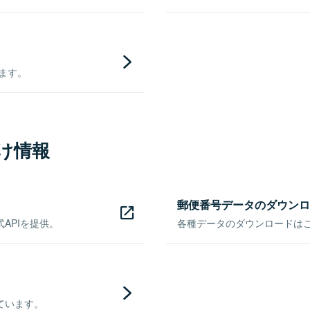
きます。
け情報
郵便番号データのダウンロ
APIを提供。
各種データのダウンロードはこち
ています。