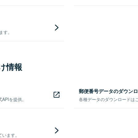
きます。
け情報
郵便番号データのダウンロ
APIを提供。
各種データのダウンロードはこち
ています。