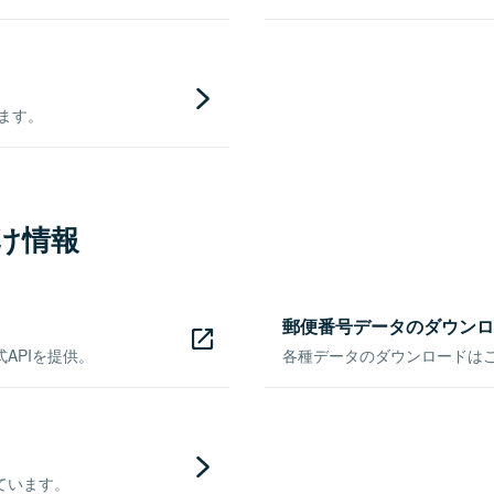
きます。
け情報
郵便番号データのダウンロ
APIを提供。
各種データのダウンロードはこち
ています。