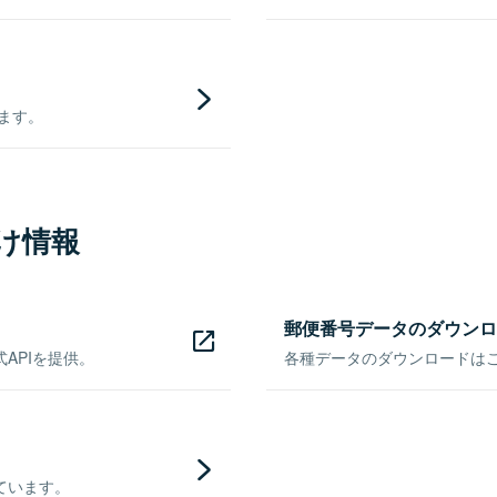
きます。
け情報
郵便番号データのダウンロ
APIを提供。
各種データのダウンロードはこち
ています。