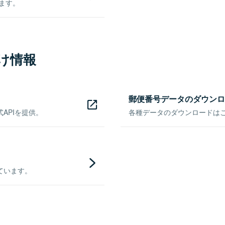
きます。
け情報
郵便番号データのダウンロ
APIを提供。
各種データのダウンロードはこち
ています。