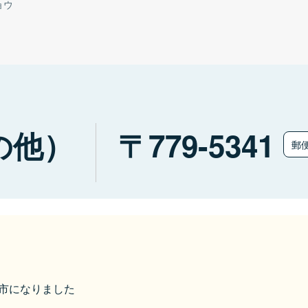
ョウ
の他）
779-5341
郵
三好市になりました