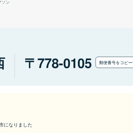
マソン
西
778-0105
郵便番号をコピ
三好市になりました