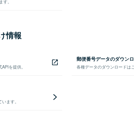
きます。
け情報
郵便番号データのダウンロ
APIを提供。
各種データのダウンロードはこち
ています。