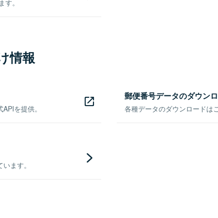
きます。
け情報
郵便番号データのダウンロ
APIを提供。
各種データのダウンロードはこち
ています。