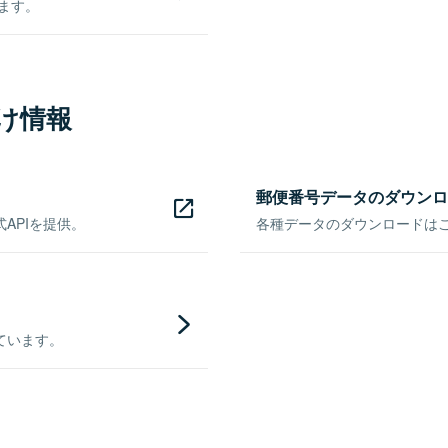
きます。
け情報
郵便番号データのダウンロ
APIを提供。
各種データのダウンロードはこち
ています。