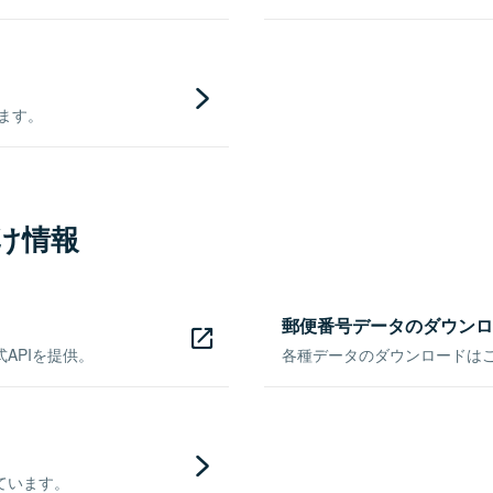
きます。
け情報
郵便番号データのダウンロ
APIを提供。
各種データのダウンロードはこち
ています。