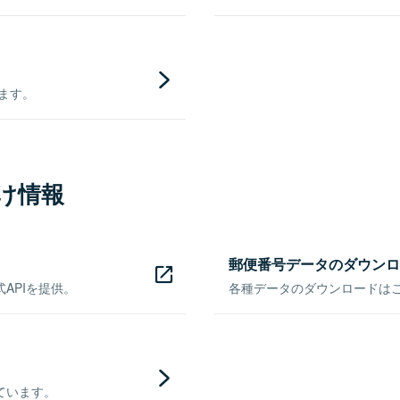
きます。
け情報
郵便番号データのダウンロ
APIを提供。
各種データのダウンロードはこち
ています。