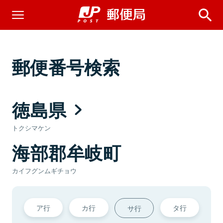
郵便番号検索
徳島県
トクシマケン
海部郡牟岐町
カイフグンムギチョウ
ア行
カ行
タ行
サ行