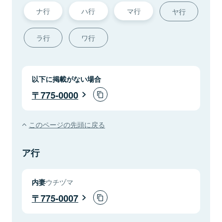
ナ行
ハ行
マ行
ヤ行
ラ行
ワ行
以下に掲載がない場合
775-0000
このページの先頭に戻る
ア行
内妻
ウチヅマ
775-0007