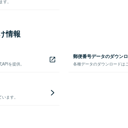
きます。
け情報
郵便番号データのダウンロ
APIを提供。
各種データのダウンロードはこち
ています。