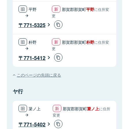
平野
那賀郡那賀町
平野
に住所変
更
771-5325
朴野
那賀郡那賀町
朴野
に住所変
更
771-5412
このページの先頭に戻る
ヤ行
簗ノ上
那賀郡那賀町
簗ノ上
に住所
変更
771-5402