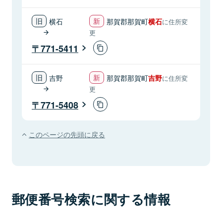
横石
那賀郡那賀町
横石
に住所変
更
771-5411
吉野
那賀郡那賀町
吉野
に住所変
更
771-5408
このページの先頭に戻る
郵便番号検索に関する情報