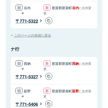
谷内
那賀郡那賀町
谷内
に住所変
更
771-5322
このページの先頭に戻る
ナ行
西納
那賀郡那賀町
西納
に住所変
更
771-5327
延野
那賀郡那賀町
延野
に住所変
更
771-5406