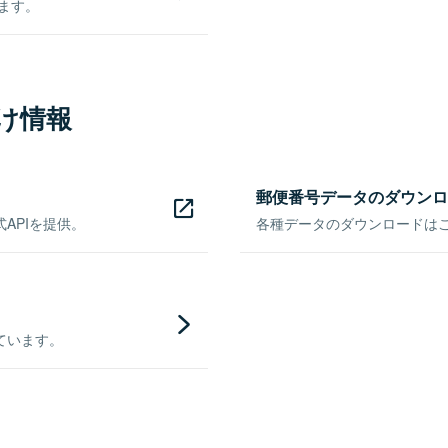
きます。
け情報
郵便番号データのダウンロ
APIを提供。
各種データのダウンロードはこち
ています。