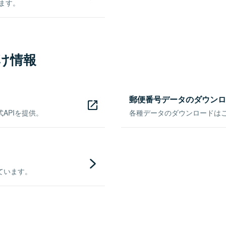
きます。
け情報
郵便番号データのダウンロ
APIを提供。
各種データのダウンロードはこち
ています。