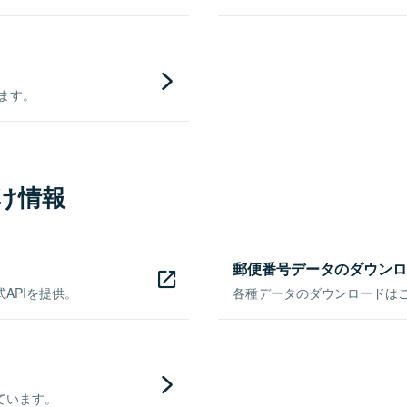
きます。
け情報
郵便番号データのダウンロ
APIを提供。
各種データのダウンロードはこち
ています。