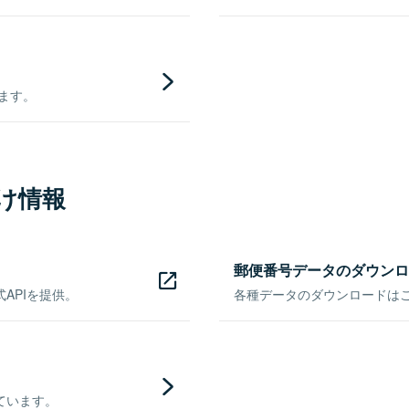
きます。
け情報
郵便番号データのダウンロ
APIを提供。
各種データのダウンロードはこち
ています。