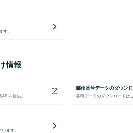
きます。
け情報
郵便番号データのダウンロ
APIを提供。
各種データのダウンロードはこち
ています。