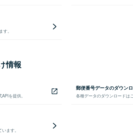
きます。
け情報
郵便番号データのダウンロ
APIを提供。
各種データのダウンロードはこち
ています。