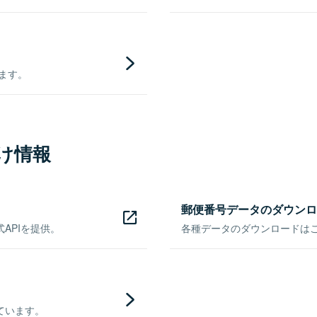
きます。
け情報
郵便番号データのダウンロ
APIを提供。
各種データのダウンロードはこち
ています。