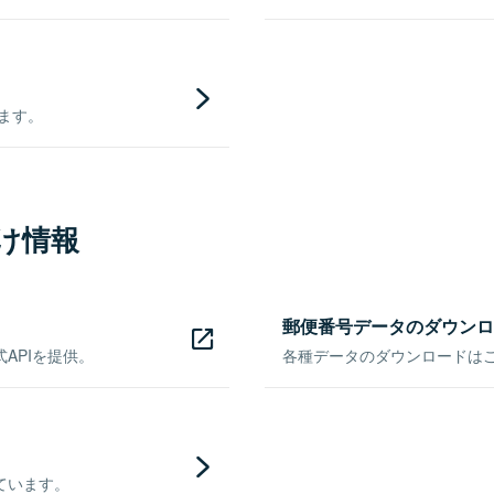
きます。
け情報
郵便番号データのダウンロ
APIを提供。
各種データのダウンロードはこち
ています。