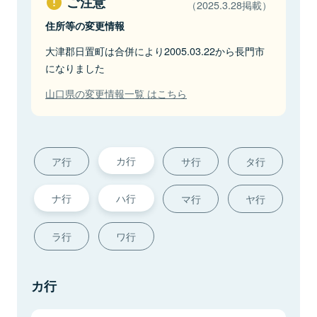
ご注意
（2025.3.28掲載）
住所等の変更情報
大津郡日置町は合併により2005.03.22から長門市
になりました
山口県の変更情報一覧 はこちら
カ行
ア行
サ行
タ行
ナ行
ハ行
マ行
ヤ行
ラ行
ワ行
カ行