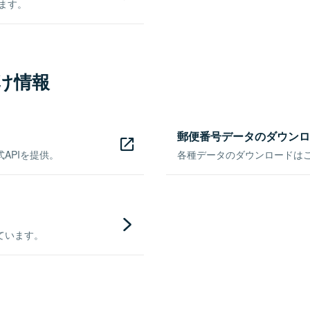
きます。
け情報
郵便番号データのダウンロ
APIを提供。
各種データのダウンロードはこち
ています。