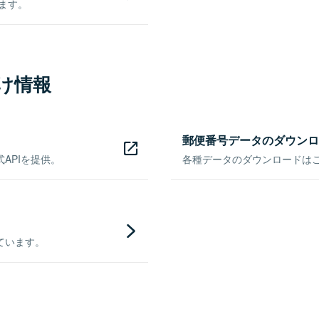
きます。
け情報
郵便番号データのダウンロ
APIを提供。
各種データのダウンロードはこち
ています。