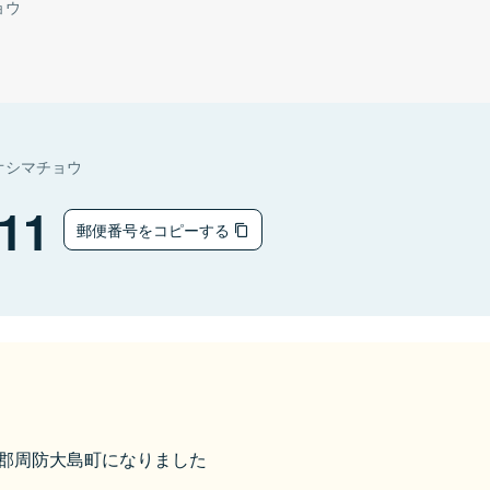
ョウ
オシマチョウ
11
郵便番号をコピーする
大島郡周防大島町になりました