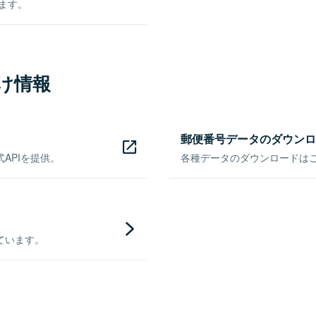
きます。
け情報
郵便番号データのダウンロ
APIを提供。
各種データのダウンロードはこち
ています。