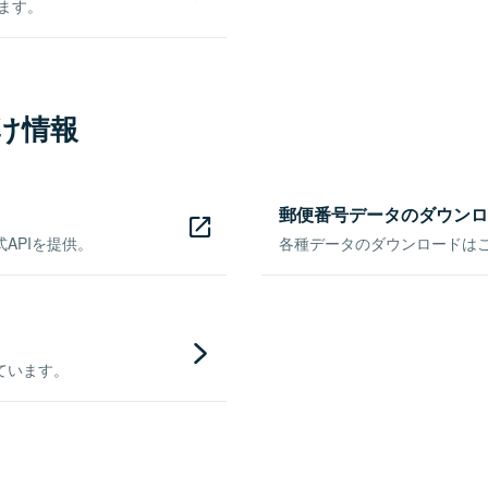
きます。
け情報
郵便番号データのダウンロ
APIを提供。
各種データのダウンロードはこち
ています。