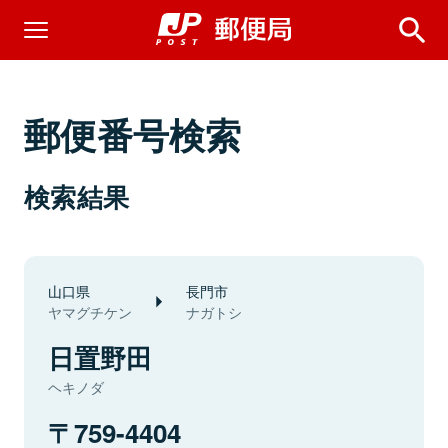
郵便番号検索
検索結果
山口県
長門市
ヤマグチケン
ナガトシ
日置野田
ヘキノダ
759-4404