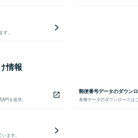
きます。
け情報
郵便番号データのダウンロ
APIを提供。
各種データのダウンロードはこち
ています。