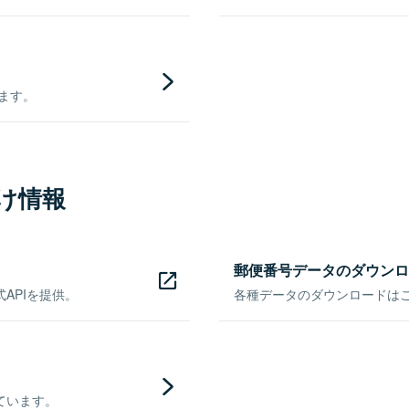
きます。
け情報
郵便番号データのダウンロ
APIを提供。
各種データのダウンロードはこち
ています。