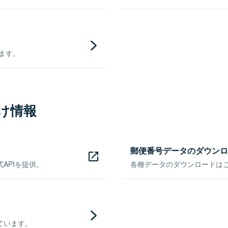
きます。
け情報
郵便番号データのダウンロ
APIを提供。
各種データのダウンロードはこち
ています。