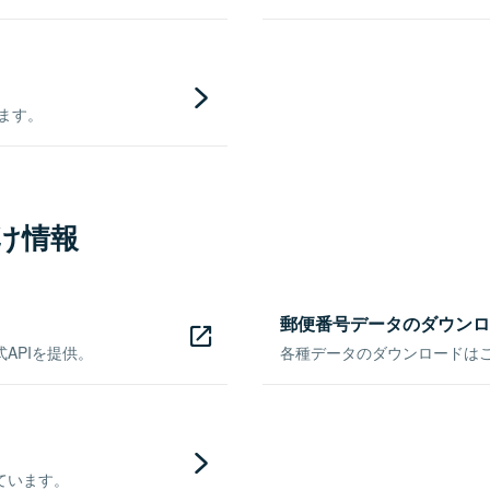
きます。
け情報
郵便番号データのダウンロ
APIを提供。
各種データのダウンロードはこち
ています。