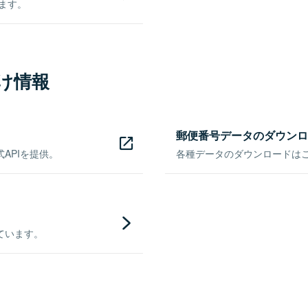
きます。
け情報
郵便番号データのダウンロ
APIを提供。
各種データのダウンロードはこち
ています。