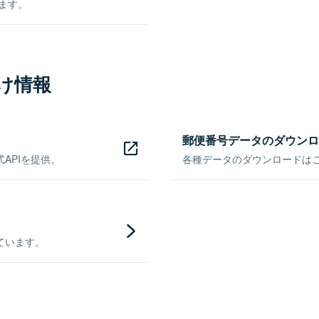
きます。
け情報
郵便番号データのダウンロ
APIを提供。
各種データのダウンロードはこち
ています。