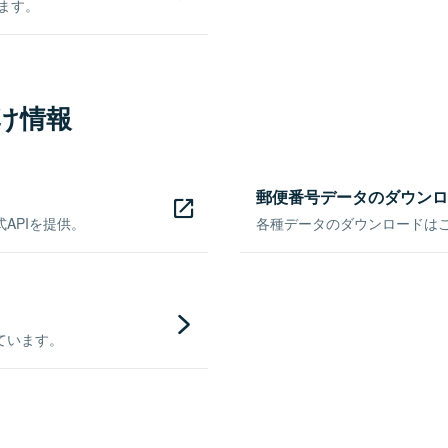
きます。
け情報
郵便番号データのダウンロ
APIを提供。
各種データのダウンロードはこち
ています。