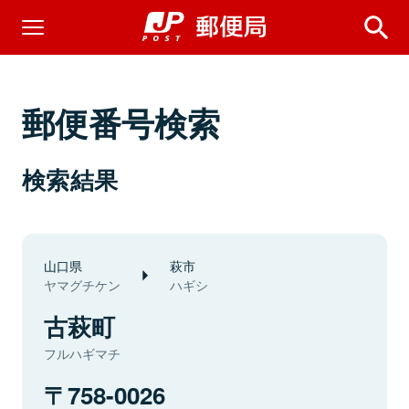
郵便番号検索
検索結果
山口県
萩市
ヤマグチケン
ハギシ
古萩町
フルハギマチ
758-0026