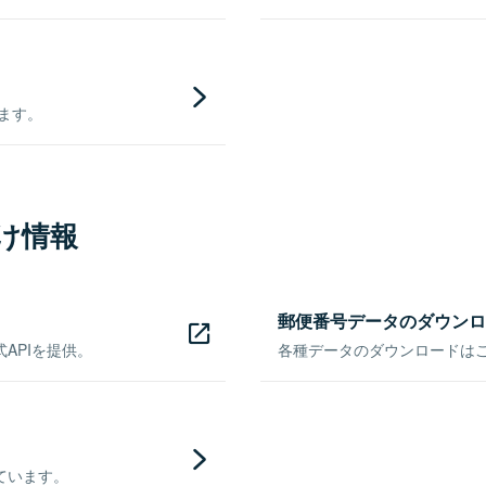
きます。
け情報
郵便番号データのダウンロ
APIを提供。
各種データのダウンロードはこち
ています。