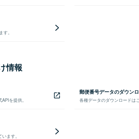
きます。
け情報
郵便番号データのダウンロ
APIを提供。
各種データのダウンロードはこち
ています。