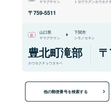
ヤマグチケン
トヨウラグンホウホク
759-5511
山口県
下関市
ヤマグチケン
シモノセキシ
豊北町滝部
ホウホクチョウタキベ
他の郵便番号を検索する