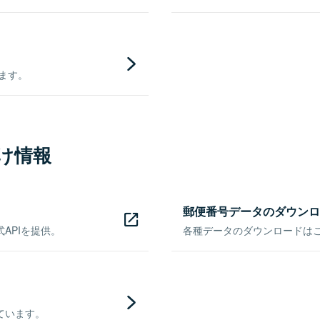
きます。
け情報
郵便番号データのダウンロ
APIを提供。
各種データのダウンロードはこち
ています。