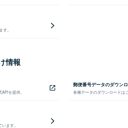
きます。
け情報
郵便番号データのダウンロ
APIを提供。
各種データのダウンロードはこち
ています。